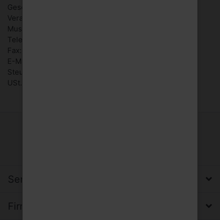
Geschäftsführer: Max Mustermann
Verantwortlich für den Inhalt der Website: Max
Mustermann
Telefon: 0231/123 456
Fax: 0231/123789
E-Mail: info@[mein-shop].de
SteuerNr.: 1234567890
USt.-IdNr.: DE1234567890
Service, Versand & Zahlung
Firma, Impressum & Datenschutz