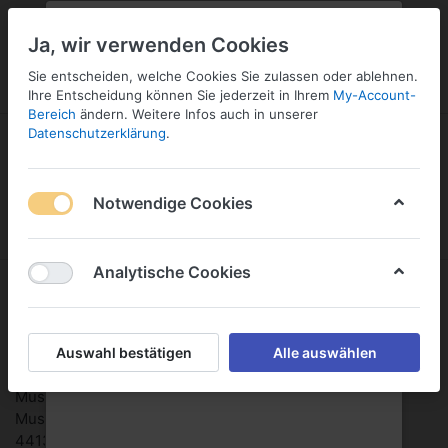
PLZ:
-
FILIALE:
-
SERVICE:
KONTAKT
SERVICE
Geben Sie bitte Ihre Postleitzahl
ändern
Ja, wir verwenden Cookies
ein:
Sie entscheiden, welche Cookies Sie zulassen oder ablehnen.
NEWS
BLOG
FORUM
ANMELDEN
Ihre Entscheidung können Sie jederzeit in Ihrem
My-Account-
Bereich
ändern. Weitere Infos auch in unserer
Datenschutzerklärung
.
Notwendige Cookies
Menü
Anmelden
Vergleichen
Wunschliste
Warenkorb
Analytische Cookies
Impressum
http://www.[mein-shop].de ist ein kommerzielles Angebot
Auswahl bestätigen
Alle auswählen
der
MusterFirma
Musterstr. 123
44135 Dortmund